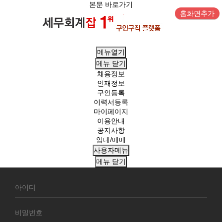
본문 바로가기
홈화면추가
메뉴열기
메뉴
닫기
채용정보
인재정보
구인등록
이력서등록
마이페이지
이용안내
공지사항
임대/매매
사용자메뉴
메뉴
닫기
회
원
로
그
인